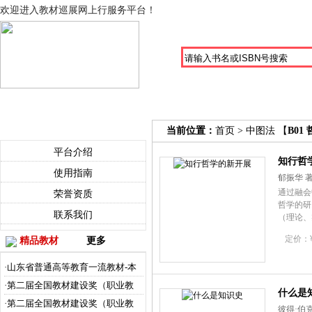
欢迎进入教材巡展网上行服务平台！
首页
中图法目录
出版社目录
精品教材
关于我们
当前位置：
首页
> 中图法 【
B01
平台介绍
知行哲
使用指南
郁振华 
通过融会
荣誉资质
哲学的研
联系我们
（理论、
论，建构
定价：¥1
精品教材
更多
·山东省普通高等教育一流教材-本
·第二届全国教材建设奖（职业教
什么是
·第二届全国教材建设奖（职业教
彼得·伯