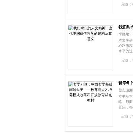
得与失。
定价：¥5
我们时
李德顺 
本文库是
心路历程
水平的过
术影响力
定价：¥6
哲学引
曾志 主
本书基本
略、形而
开头，都
容。
定价：¥2