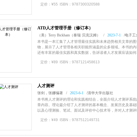
定价：¥55 ISBN：9787300320588
ATD人才管理手册（修订本）
（美）Terry Bickham（泰瑞·贝克汉姆）
/
2023-7-1
/
电子工
本书是一本汇集了人才管理最佳实践和未来趋势相关文章的图
物，展示了人才管理各相关职能所涵盖的众多领域。本书的内
还有丰富的最佳实践和真实数据，告诉读者人才发展应该如何
影响。读者将通过领先组织的实践
定价：¥89 ISBN：9787121458613
人才测评
张剑，张娜编著
/
2023-6-1
/
清华大学出版社
本书将人才测评的理论和实践相结合，全面介绍人才测评系统
章内容。理论篇介绍了人才测评的基本概念、发展历史及基础
以及心理测验、笔试、面试及评价中心技术等，并对人才测评
定价：¥49 ISBN：9787512149731