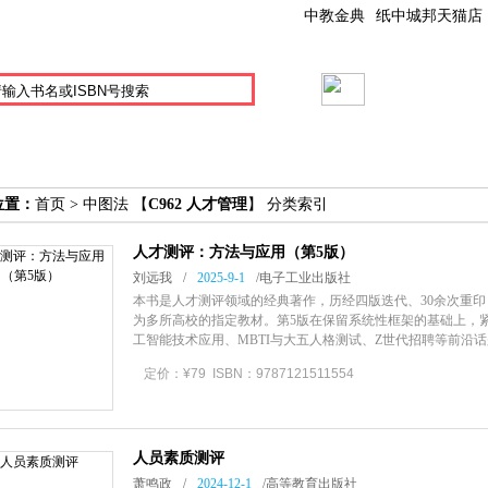
中教金典
纸中城邦天猫店
社目录
精品教材
规划教材
数字资源
样书进
位置：
首页
> 中图法 【
C962 人才管理
】 分类索引
人才测评：方法与应用（第5版）
刘远我
/
2025-9-1
/
电子工业出版社
本书是人才测评领域的经典著作，历经四版迭代、30余次重印
为多所高校的指定教材。第5版在保留系统性框架的基础上，
工智能技术应用、MBTI与大五人格测试、Z世代招聘等前沿
效。全书分为三大部分：第1部
定价：¥79 ISBN：9787121511554
人员素质测评
萧鸣政
/
2024-12-1
/
高等教育出版社