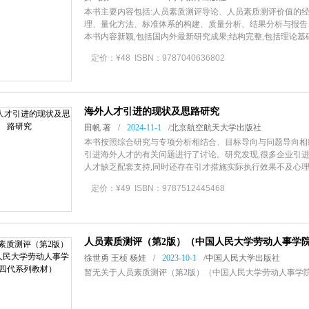
本书主要内容包括:人员素质测评导论、人员素质测评价值的
理、量化方法、标准体系的构建、质量分析、结果分析与报告
本书内容新颖,包括国内外最新研究成果;结构完整,包括理论
与专业素质培养的双重作用
定价：¥48 ISBN：9787040636802
海外人才引进的现状及思路研究
田帆 著
/
2024-11-1
/
北京航空航天大学出版社
本书按照综合研究与专项分析相结合、目标导向与问题导向相
引进海外人才的有关问题进行了讨论。研究发现,很多企业引进
人才缺乏配套支持,同时还存在引才措施实际执行效果不及心理
系统设计,增强人才引进工作的
定价：¥49 ISBN：9787512445468
人员素质测评（第2版）（中国人民大学劳动人事学
徐世勇 王桢 杨娃
/
2023-10-1
/
中国人民大学出版社
暂无关于人员素质测评（第2版）（中国人民大学劳动人事学