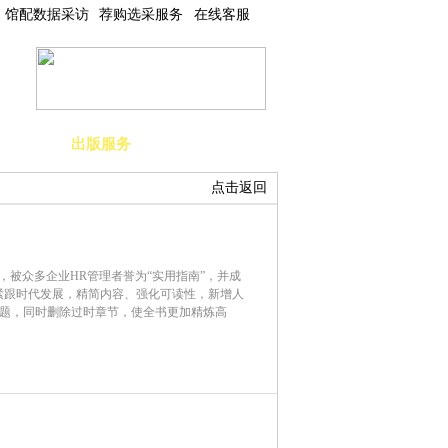
馆配数据采访
荐购选采服务
在线客服
度查询
出版服务
使用指南
点击返回
，被众多企业HR管理者誉为“实用指南”，并成
紧跟时代发展，精简内容、强化可读性，新增人
话题，同时删除过时章节，使全书更加精炼高