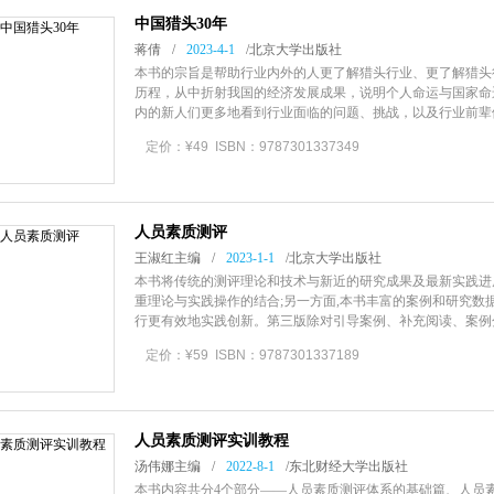
中国猎头30年
蒋倩
/
2023-4-1
/
北京大学出版社
本书的宗旨是帮助行业内外的人更了解猎头行业、更了解猎头
历程，从中折射我国的经济发展成果，说明个人命运与国家命
内的新人们更多地看到行业面临的问题、挑战，以及行业前辈
中汲取精神力量。
定价：¥49 ISBN：9787301337349
人员素质测评
王淑红主编
/
2023-1-1
/
北京大学出版社
本书将传统的测评理论和技术与新近的研究成果及最新实践进展
重理论与实践操作的结合;另一方面,本书丰富的案例和研究数
行更有效地实践创新。第三版除对引导案例、补充阅读、案例
评理论和技术、面试等会结合
定价：¥59 ISBN：9787301337189
人员素质测评实训教程
汤伟娜主编
/
2022-8-1
/
东北财经大学出版社
本书内容共分4个部分——人员素质测评体系的基础篇、人员