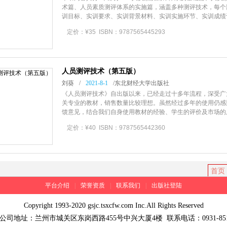
术篇、人员素质测评体系的实施篇，涵盖多种测评技术，每个
训目标、实训要求、实训背景材料、实训实施环节、实训成绩
定价：¥35 ISBN：9787565445293
人员测评技术（第五版）
刘葵
/
2021-8-1
/
东北财经大学出版社
《人员测评技术》自出版以来，已经走过十多年流程，深受广
关专业的教材，销售数量比较理想。虽然经过多年的使用仍感
馈意见，结合我们自身使用教材的经验、学生的评价及市场的
版的《人员测评技术》能够更好地满
定价：¥40 ISBN：9787565442360
首页
平台介绍
|
荣誉资质
|
联系我们
|
出版社登陆
Copyright 1993-2020
gsjc.tsxcfw.com
Inc.All Rights Reserved
州市城关区东岗西路455号中兴大厦4楼 联系电话：0931-8518301 881724