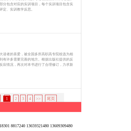
部分包含对应的实训项目，每个实训项目包含实
评定、实训教学反思。
大读者的喜爱，被全国多所高职高专院校选为相
到有许多需要完善的地方。根据出版社提供的反
反应情况，再次对本书进行了合理修订，力求新
1
2
3
4
>>
尾页
0 13659321480 13609309480