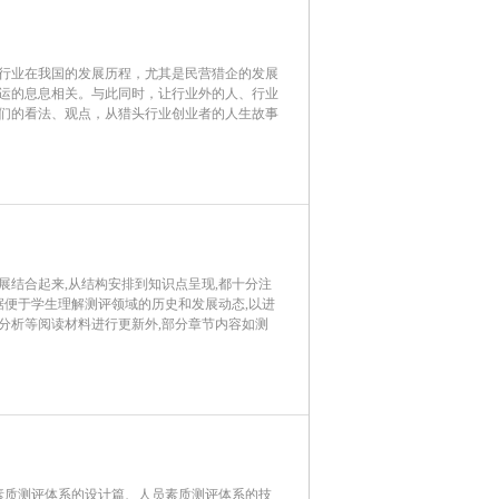
行业在我国的发展历程，尤其是民营猎企的发展
运的息息相关。与此同时，让行业外的人、行业
们的看法、观点，从猎头行业创业者的人生故事
结合起来,从结构安排到知识点呈现,都十分注
据便于学生理解测评领域的历史和发展动态,以进
分析等阅读材料进行更新外,部分章节内容如测
素质测评体系的设计篇、人员素质测评体系的技